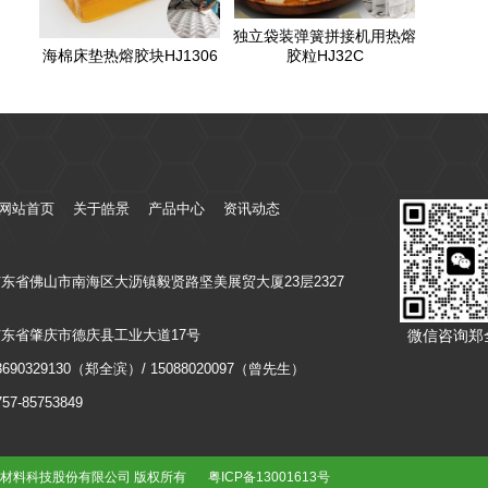
独立袋装弹簧拼接机用热熔
海棉床垫热熔胶块HJ1306
胶粒HJ32C
网站首页
关于皓景
产品中心
资讯动态
东省佛山市南海区大沥镇毅贤路坚美展贸大厦23层2327
微信咨询郑
东省肇庆市德庆县工业大道17号
90329130（郑全滨）/ 15088020097（曾先生）
-85753849
皓景新材料科技股份有限公司 版权所有
粤ICP备13001613号